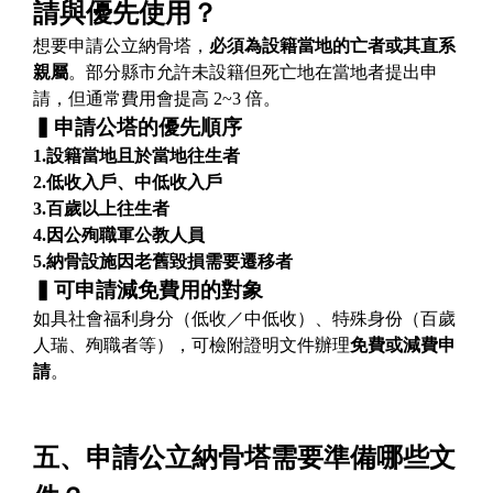
請與優先使用？
想要申請公立納骨塔，
必須為設籍當地的亡者或其直系
親屬
。部分縣市允許未設籍但死亡地在當地者提出申
請，但通常費用會提高 2~3 倍。
▍
申請公塔的優先順序
1.設籍當地且於當地往生者
2.低收入戶、中低收入戶
3.百歲以上往生者
4.因公殉職軍公教人員
5.納骨設施因老舊毀損需要遷移者
▍
可申請減免費用的對象
如具社會福利身分（低收／中低收）、特殊身份（百歲
人瑞、殉職者等），可檢附證明文件辦理
免費或減費申
請
。
五、申請公立納骨塔需要準備哪些文