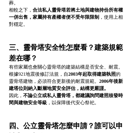
葬。
相較之下，
合法私人靈骨塔若將土地與建物持份所有權
一併出售，家屬持有產權者便不受年限限制
，使用上相
對穩定。
三、靈骨塔安全性怎麼看？建築規範
差在哪？
有些家屬也會關心靈骨塔的建築結構是否安全、耐震。
根據921地震後修訂法規，自
2003年起取得建築執照
的
靈骨塔建物，必須符合更新後的耐震規範。
2006年後新
建塔位則納入斷層地質安全評估，結構更嚴謹。
因此，
不論公立或私人靈骨塔，都建議詢問建照核發時
間與建物安全等級
，以保障後代安心祭祀。
四、公立靈骨塔怎麼申請？誰可以申