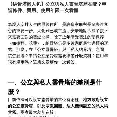
【納骨塔懶人包】公立與私人靈骨塔差在哪？申
請條件、費用、使用年限一次看懂
為親人安排人生的最後住所，是許多家庭對長輩表達孝
心的重要一步。火化雖已成主流，安厝地點卻成了接下
來需要面對的關鍵抉擇。除了近年漸受關注的環保葬
（如樹葬、花葬），納骨塔仍是多數家庭最常選擇的形
式。那麼，在「公立靈骨塔」與「私人納骨塔」之間，
該怎麼選？申請公立納骨塔需要準備什麼資料？使用年
限有規定嗎？這篇文章幫你一次解答。
一、公立與私人靈骨塔的差別是什
麼？
目前依法可以設立靈骨塔的單位有兩種：
地方政府設立
的公立靈骨塔
，以及
宗教團體、法人機構設立的私人納
骨塔
。兩者最大差別在於：