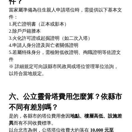
件？
當家屬準備為往生親人申請塔位時，需提供以下基本文
件：
1.死亡證明書（正本或影本）
2.除戶戶籍謄本
3.火化許可證或起掘證明（如二次入塔）
4.申請人身分證及與亡者關係證明
5.若屬特殊身分，需檢附低收證明、殉職證明等佐證文
件
※ 詳細規定可向該縣市民政局或塔位管理單位洽詢，
以符合當地規定。
六、公立靈骨塔費用怎麼算？依縣市
不同有差別嗎？
是的，各縣市的塔位費用會因
地點、樓層高低、設施差
異
而有不同收費標準。
以台北市為例，公塔塔位收費大約落在
10,000 元至