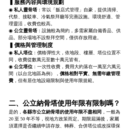
▍
服務內容與環境規劃
◉
私人靈骨塔
：常以「飯店式管理」自豪，提供清掃、
代祭、接駁車、冷氣祭拜廳等完善設施。環境舒適、管
理靈活，收費也較高。
◉
公立靈骨塔
：設施較為簡約，多需家屬自備香品、供
品。部分場地不設祭拜空間，僅供存放用途。
▍
價格與管理制度
◉
私人塔位
：價格彈性大，依地段、樓層、塔位位置不
同，收費從數萬元至數十萬元皆有。
◉
公立塔位
：一次性收費，費用大約落在一萬至六萬元
間（以台北地區為例），
價格相對平實、無需年繳管理
費
，但有居住地設籍限制與使用年限規範。
二、公立納骨塔使用年限有限制嗎？
是的，
各縣市公立納骨塔的使用年限不盡相同
，一般為
20 至 50 年不等，視地方政策而定。期限屆滿後，家屬
須選擇是否繼續申請存放、轉葬、合併塔位或改採環保