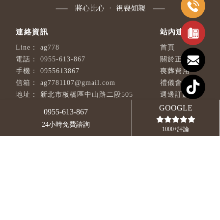
ag778
首頁
0955-613-867
關於正安
0955613867
喪葬費用
ag7781107@gmail.com
禮儀會場
新北市板橋區中山路二段505
週邊訂購
巷35號3樓
禮儀專欄
GOOGLE
0955-613-867
週一～週日24小時服務
聯絡我們
24小時免費諮詢
回首頁
電話
1000+評論
1950 全國消費者服務專線
（消費諮詢與申訴協助）
1925 安心專線
（24小時心理支持與關懷服務）
葬儀社
台北葬儀社
板橋區葬儀社
中和區葬儀社
台北禮儀公司
台北葬儀社推薦
台北禮儀社