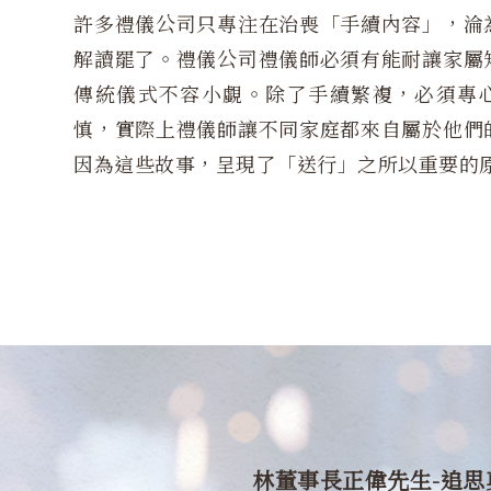
許多禮儀公司只專注在治喪「手續內容」，淪
解讀罷了。禮儀公司禮儀師必須有能耐讓家屬
傳統儀式不容小覷。除了手續繁複，必須專
慎，實際上禮儀師讓不同家庭都來自屬於他們
因為這些故事，呈現了「送行」之所以重要的
林董事長正偉先生-追思