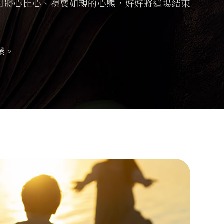
用將心比心、視喪如親的心態，好好將這場結束
業。