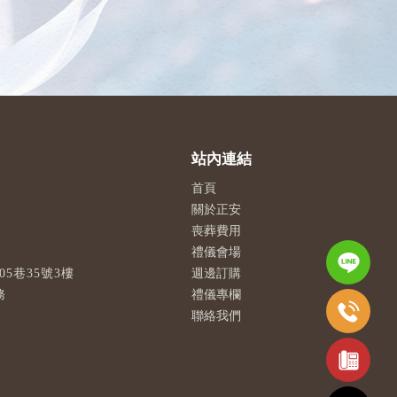
首頁
關於正安
喪葬費用
禮儀會場
5巷35號3樓
週邊訂購
務
禮儀專欄
聯絡我們