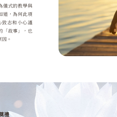
為儀式的教學與
知道，為何此項
心致志和小心謹
的「故事」，也
原因。
奠禮