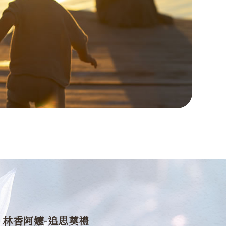
林香阿嬤-追思奠禮