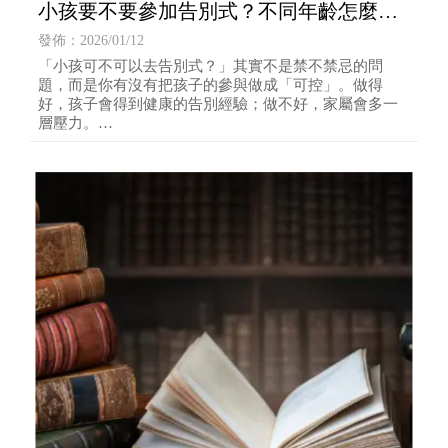
小孩要不要參加告別式？不同年齡怎麼準
備，禮儀公司現場安排清單
發佈：2026/01/12
「小孩可不可以去告別式？」其實不是禁不禁忌的問
題，而是你有沒有把孩子的參與做成「可控」。做得
好，孩子會得到健康的告別經驗；做不好，家屬會多一
層壓力。