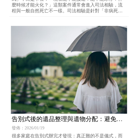
麼時候才能火化？」這類案件通常會進入司法相驗，流
程與一般自然死亡不一樣。司法相驗是針對「非病死或
可疑為非病
告別式後的遺品整理與遺物分配：避免家
庭撕裂的 5 個原則（禮儀公司也能提供提
發佈：2026/01/19
醒）
很多家庭在告別式辦完才發現：真正難的不是儀式，而