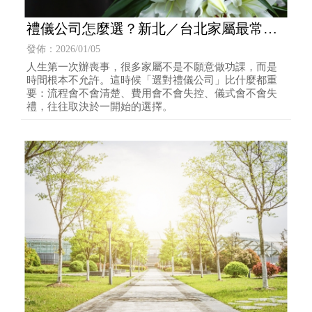
禮儀公司怎麼選？新北／台北家屬最常踩
雷的 10 個檢查表
發佈：2026/01/05
人生第一次辦喪事，很多家屬不是不願意做功課，而是
時間根本不允許。這時候「選對禮儀公司」比什麼都重
要：流程會不會清楚、費用會不會失控、儀式會不會失
禮，往往取決於一開始的選擇。