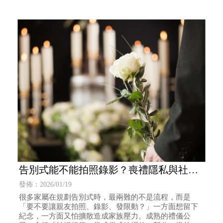
告別式能不能拍照錄影？喪禮隱私與社群
規範，禮儀公司怎麼幫你把關 | 葬儀社推
發佈：2026/01/19
薦 | 台北葬儀社推薦
很多家屬在規劃告別式時，最兩難的不是流程，而是
「要不要讓親友拍照、錄影、發限動？」一方面想留下
紀念，一方面又怕擴散造成家族壓力。成熟的禮儀公