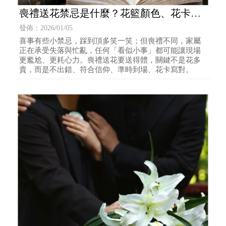
喪禮送花禁忌是什麼？花籃顏色、花卡寫
法、送達時間與規格一次搞懂
發佈：2026/01/05
喜事有些小禁忌，踩到頂多笑一笑；但喪禮不同，家屬
正在承受失落與忙亂，任何「看似小事」都可能讓現場
更尷尬、更耗心力。喪禮送花要送得體，關鍵不是花多
貴，而是不出錯、符合信仰、準時到場、花卡寫對。