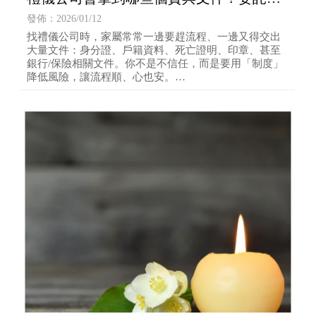
辦前你一定要懂的「文件交接與風險控
發佈：2026/01/12
管」
找禮儀公司時，家屬常常一邊要趕流程、一邊又得交出
大量文件：身分證、戶籍資料、死亡證明、印章、甚至
銀行/保險相關文件。你不是不信任，而是要用「制度」
降低風險，讓流程順、心也安。