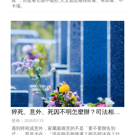
裝”，而是看它能不能把 人文追思做得莊重、有節奏、不
卡場。
猝死、意外、死因不明怎麼辦？司法相驗
流程與治喪時程，禮儀公司介入點 | 葬儀
發佈：2026/01/19
社推薦 | 台北葬儀社推薦
遇到猝死或意外，家屬最痛苦的不是「要不要辦告別
式」，而是卡在：「現在能不能接運？能不能冰存？什