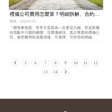
禮儀公司費用怎麼算？明細拆解、合約要
點與避免加價的方法
發佈：2026/01/05
「辦喪事很貴」常常不是因為一定要花大錢，而是家屬
在慌亂中只聽到總價，沒看懂細項。真正專業的禮儀公
司，會把費用拆成看得懂、可選擇、可控管的明細。
9
5
6
7
8
10
11
12
13
14