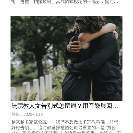
司，會把「拍攝規範」當成儀式控場的一部分，提前訂
好規則，現場
無宗教人文告別式怎麼辦？用音樂與回憶
完成告別：流程腳本一次懂 | 葬儀社 | 台北
發佈：2026/01/19
葬儀社
越來越多家庭會說：「我們不想做太多宗教科儀，只想
好好告別。」這時候選擇禮儀公司最重要的不是“買套