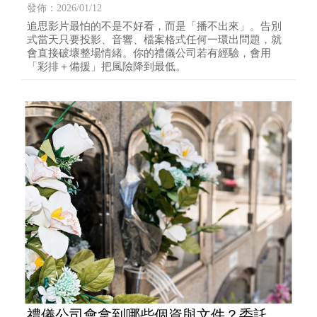
響「設備檢查清單」，禮儀公司要幫你做
發佈：2026/01/12
到這些
追思影片最怕的不是不好看，而是「播不出來」。告別
式當天只要投影、音響、檔案格式任何一環出問題，就
會直接破壞整場情緒。你的禮儀公司若有經驗，會用
「彩排＋備援」把風險降到最低。
禮儀公司會拿到哪些個資與文件？委託代