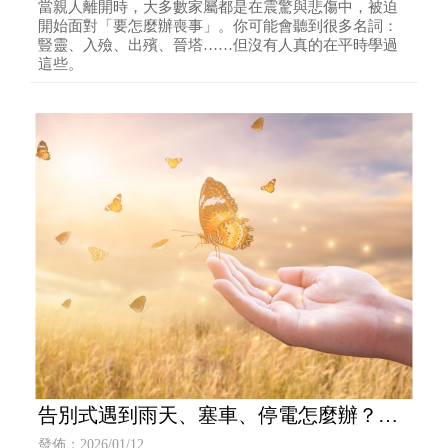
當親人離開時，大多數家屬都是在震驚與悲傷中，被迫
開始面對「要怎麼辦喪事」。你可能會聽到很多名詞：
豎靈、入殮、出殯、晉塔……但沒有人真的在平時學過
這些。
告別式遇到雨天、塞車、停電怎麼辦？禮
儀公司「突發狀況應變SOP」一次整理
發佈：2026/01/12