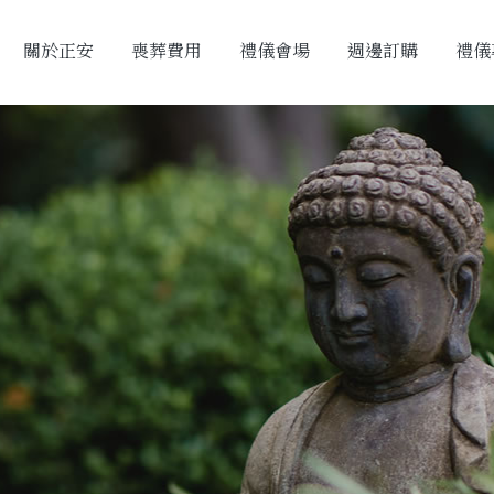
關於正安
喪葬費用
禮儀會場
週邊訂購
禮儀