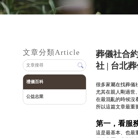
文章分類
Article
葬儀社合約
社 | 台北
禮儀百科
很多家屬在找葬儀
尤其在親人剛過世
公益志業
在最混亂的時候沒
所以這篇文章最重
第一，看服
這是最基本、也最