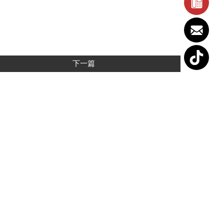
下一篇
首頁
關於正安
喪葬費用
禮儀會場
5巷35號3樓
週邊訂購