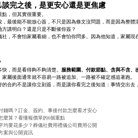
己談完之後，是更安心還是更焦慮
重點，但其實很重要。
說，最後能不能放心簽，不只是因為條文沒問題，而是因為整體
地方講明白？還是只是不斷催你簽？
儀社，不會怕家屬看細，也不會怕你問多。因為他知道，家屬現
？
多快，而是看得夠不夠清楚。
服務範圍、付款節點、含與不含、
，家屬後面通常就不容易一路被追加、一路被不確定感追著跑。
好的合約不是讓你立刻簽，而是讓你看完之後知道：事情交出去
付錢嗎？訂金、簽約、事後付款怎麼看才安心
怎麼算？看懂報價單的6個重點
平均要花多少？葬儀社費用禮儀公司費用公開
方案與公開資訊