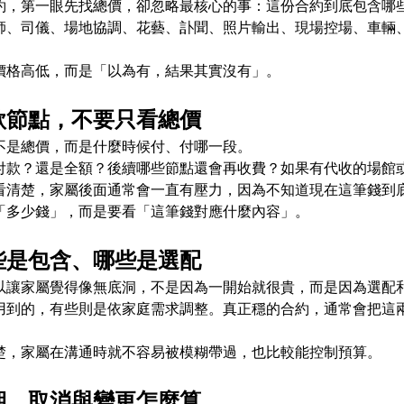
約，第一眼先找總價，卻忽略最核心的事：這份合約到底包含哪
師、司儀、場地協調、花藝、訃聞、照片輸出、現場控場、車輛
價格高低，而是「以為有，結果其實沒有」。
款節點，不要只看總價
不是總價，而是什麼時候付、付哪一段。
付款？還是全額？後續哪些節點還會再收費？如果有代收的場館
看清楚，家屬後面通常會一直有壓力，因為不知道現在這筆錢到
「多少錢」，而是要看「這筆錢對應什麼內容」。
些是包含、哪些是選配
以讓家屬覺得像無底洞，不是因為一開始就很貴，而是因為選配
用到的，有些則是依家庭需求調整。真正穩的合約，通常會把這
楚，家屬在溝通時就不容易被模糊帶過，也比較能控制預算。
期、取消與變更怎麼算