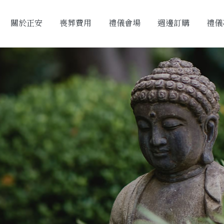
關於正安
喪葬費用
禮儀會場
週邊訂購
禮儀