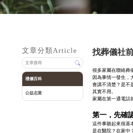
文章分類
Article
找葬儀社
很多家屬在聯絡葬
因為事情一發生，
禮儀百科
會講不清楚？是不
其實不用。
公益志業
家屬在第一通電話
第一，先確
這件事聽起來很基
是在醫院？在家中