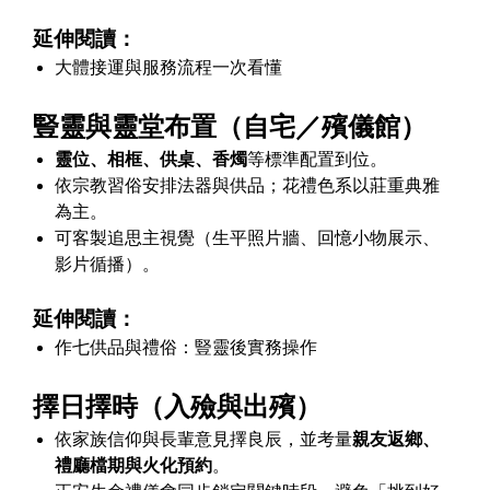
延伸閱讀：
大體接運與服務流程一次看懂
豎靈與靈堂布置（自宅／殯儀館）
靈位、相框、供桌、香燭
等標準配置到位。
依宗教習俗安排法器與供品；花禮色系以莊重典雅
為主。
可客製追思主視覺（生平照片牆、回憶小物展示、
影片循播）。
延伸閱讀：
作七供品與禮俗：豎靈後實務操作
擇日擇時（入殮與出殯）
依家族信仰與長輩意見擇良辰，並考量
親友返鄉、
禮廳檔期與火化預約
。