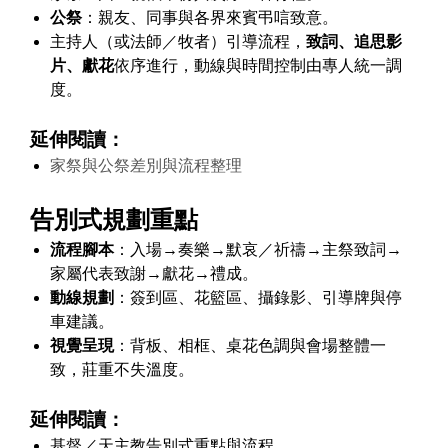
公祭
：親友、同事與各界來賓弔唁致意。
主持人（或法師／牧者）引導流程，
致詞、追思影
片、獻花
依序進行，動線與時間控制由專人統一調
度。
延伸閱讀：
家祭與公祭差別與流程整理
告別式規劃重點
流程腳本
：入場→奏樂→默哀／祈禱→主祭致詞→
家屬代表致謝→獻花→禮成。
動線規劃
：簽到區、花籃區、攝錄影、引導牌與停
車建議。
視覺呈現
：背板、相框、桌花色調與會場整體一
致，莊重不失溫度。
延伸閱讀：
基督／天主教告別式重點與流程