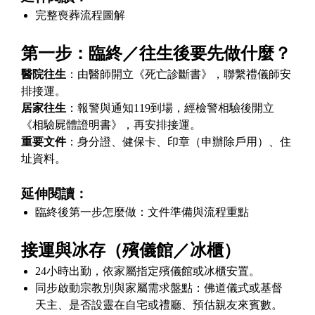
完整喪葬流程圖解
第一步：臨終／往生後要先做什麼？
醫院往生
：由醫師開立《死亡診斷書》，聯繫禮儀師安
排接運。
居家往生
：報警與通知119到場，經檢警相驗後開立
《相驗屍體證明書》，再安排接運。
重要文件
：身分證、健保卡、印章（申辦除戶用）、住
址資料。
延伸閱讀：
臨終後第一步怎麼做：文件準備與流程重點
接運與冰存（殯儀館／冰櫃）
24小時出勤，依家屬指定殯儀館或冰櫃安置。
同步啟動宗教別與家屬需求盤點：佛道儀式或基督
天主、是否設靈在自宅或禮廳、預估親友來賓數。