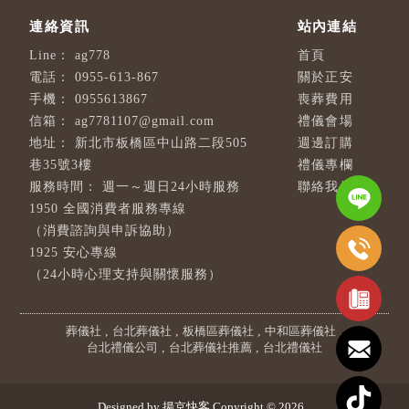
ag778
首頁
0955-613-867
關於正安
0955613867
喪葬費用
ag7781107@gmail.com
禮儀會場
新北市板橋區中山路二段505
週邊訂購
巷35號3樓
禮儀專欄
週一～週日24小時服務
聯絡我們
1950 全國消費者服務專線
（消費諮詢與申訴協助）
1925 安心專線
（24小時心理支持與關懷服務）
葬儀社
台北葬儀社
板橋區葬儀社
中和區葬儀社
台北禮儀公司
台北葬儀社推薦
台北禮儀社
Designed by
揚京快客
Copyright © 2026
..