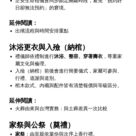
正安生命禮儀會同步鎖定關鍵時段，避免「挑到好
日卻無法預約」的窘境。
延伸閱讀：
出殯流程與時間安排重點
沐浴更衣與入殮（納棺）
禮儀師依禮制進行
沐浴、整容、穿著壽衣
，尊重家
屬文化與倫理。
入殮（納棺）前後會進行簡要儀式，家屬可參與、
行禮、道謝與道別。
棺木款式、內襯與配件皆有清楚報價與等級區分。
延伸閱讀：
火葬由來與台灣實務：與土葬差異一次比較
家祭與公祭（奠禮）
家祭
：由至親依輩份與次序上香行禮。