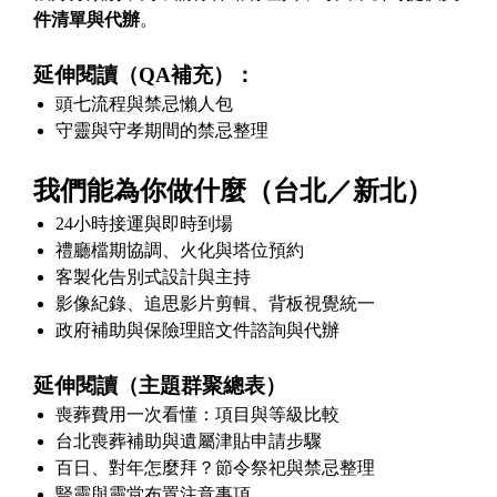
件清單與代辦
。
延伸閱讀（QA補充）：
頭七流程與禁忌懶人包
守靈與守孝期間的禁忌整理
我們能為你做什麼（台北／新北）
24小時接運與即時到場
禮廳檔期協調、火化與塔位預約
客製化告別式設計與主持
影像紀錄、追思影片剪輯、背板視覺統一
政府補助與保險理賠文件諮詢與代辦
延伸閱讀（主題群聚總表）
喪葬費用一次看懂：項目與等級比較
台北喪葬補助與遺屬津貼申請步驟
百日、對年怎麼拜？節令祭祀與禁忌整理
豎靈與靈堂布置注意事項