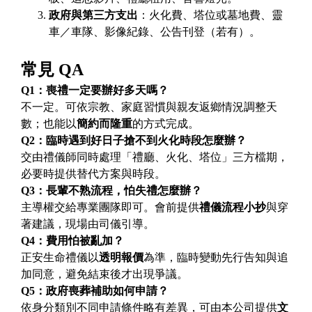
政府與第三方支出
：火化費、塔位或墓地費、靈
車／車隊、影像紀錄、公告刊登（若有）。
常見 QA
Q1
：喪禮一定要辦好多天嗎？
不一定。可依宗教、家庭習慣與親友返鄉情況調整天
數；也能以
簡約而隆重
的方式完成。
Q2
：臨時遇到好日子搶不到火化時段怎麼辦？
交由禮儀師同時處理「禮廳、火化、塔位」三方檔期，
必要時提供替代方案與時段。
Q3
：長輩不熟流程，怕失禮怎麼辦？
主導權交給專業團隊即可。會前提供
禮儀流程小抄
與穿
著建議，現場由司儀引導。
Q4
：費用怕被亂加？
正安生命禮儀以
透明報價
為準，臨時變動先行告知與追
加同意，避免結束後才出現爭議。
Q5
：政府喪葬補助如何申請？
依身分類別不同申請條件略有差異，可由本公司提供
文