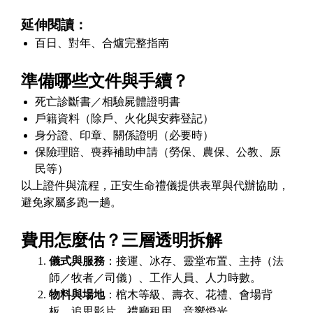
延伸閱讀：
百日、對年、合爐完整指南
準備哪些文件與手續？
死亡診斷書／相驗屍體證明書
戶籍資料（除戶、火化與安葬登記）
身分證、印章、關係證明（必要時）
保險理賠、喪葬補助申請（勞保、農保、公教、原
民等）
以上證件與流程，正安生命禮儀提供表單與代辦協助，
避免家屬多跑一趟。
費用怎麼估？三層透明拆解
儀式與服務
：接運、冰存、靈堂布置、主持（法
師／牧者／司儀）、工作人員、人力時數。
物料與場地
：棺木等級、壽衣、花禮、會場背
板、追思影片、禮廳租用、音響燈光。