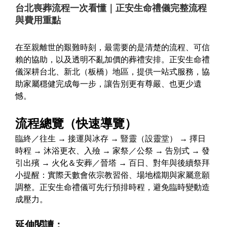
台北喪葬流程一次看懂｜正安生命禮儀完整流程
與費用重點
在至親離世的艱難時刻，最需要的是清楚的流程、可信
賴的協助，以及透明不亂加價的葬禮安排。正安生命禮
儀深耕台北、新北（板橋）地區，提供一站式服務，協
助家屬穩健完成每一步，讓告別更有尊嚴、也更少遺
憾。
流程總覽（快速導覽）
臨終／往生 → 接運與冰存 → 豎靈（設靈堂） → 擇日
時程 → 沐浴更衣、入殮 → 家祭／公祭 → 告別式 → 發
引出殯 → 火化＆安葬／晉塔 → 百日、對年與後續祭拜
小提醒：實際天數會依宗教習俗、場地檔期與家屬意願
調整。正安生命禮儀可先行預排時程，避免臨時變動造
成壓力。
延伸閱讀：