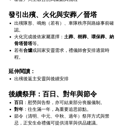
發引出殯、火化與安葬／晉塔
出殯隊形、鳴炮（若有）、車隊秩序與路線事前確
認。
火化完成後依家屬選擇：
土葬、樹葬、環保葬、納
骨塔晉塔
等。
若有
合爐
或回家安靈需求，禮儀師會安排適當時
程。
延伸閱讀：
出殯後返主安靈與後續安排
後續祭拜：百日、對年與節令
百日
：慰勞與告祭，亦可結束部分喪服儀制。
對年
：往生滿一年，為重要追思節點。
節令（清明、中元、中秋、過年）祭拜方式與禁
忌，正安生命禮儀可提供清單與供品建議。