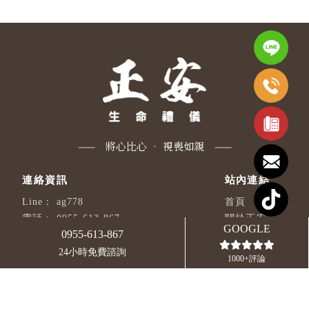
ag778
首頁
0955-613-867
關於正安
GOOGLE
0955-613-867
0955613867
喪葬費用
ag7781107@gmail.com
禮儀會場
24小時免費諮詢
回首頁
電話
1000+評論
新北市板橋區中山路二段505
週邊訂購
巷35號3樓
禮儀專欄
週一～週日24小時服務
聯絡我們