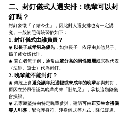
二、封釘儀式人選安排：晚輩可以封
釘嗎？
封釘象徵「了結今生」，因此對人選安排也有一定講
究。一般依照傳統習俗如下：
1.
封釘儀式由誰負責？
◉
以長子或孝男為優先
，如無長子，依序由其他兒子、
孫子或女婿代理。
◉ 若亡者無子嗣，通常由
輩分高的男性親屬
或宗教代表
（法師、道士）代為封釘。
2.
晚輩能不能封釘？
◉ 傳統上會
避免讓年紀過輕或未成年的晚輩
參與封釘，
原因在於風俗認為晚輩尚未「壯氣足」，承接這類陰儀
會損福。
◉ 若家屬堅持由特定晚輩參與，建議可由
正安生命禮儀
專人引導
，配合護身符、淨身儀式等方式，降低疑慮。