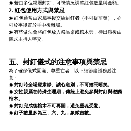
◉ 若由多位親屬封釘，可視情況調整紅包數量與金額。
2.
紅包使用方式與禁忌
◉ 紅包通常由家屬事後交給封釘者（不可提前發），亦
可於事後置於手中後離場。
◉ 有些做法會將紅包放入祭品桌或棺木旁，待出殯後由
儀式主持人轉交。
五、封釘儀式的注意事項與禁忌
為了確保儀式圓滿、尊重亡者，以下細節建議務必注
意：
◉
封釘時全場應肅靜、誠心道別，不可嬉鬧嘻笑。
◉
女性親屬在特殊生理期，傳統上避免參與封釘與碰觸
棺木。
◉
封釘完成後棺木不可再開，避免靈魂受驚。
◉
釘子數量多為三、六、九，象徵吉數。