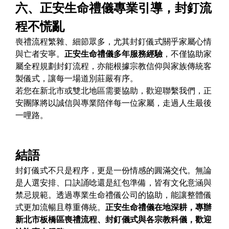
六、正安生命禮儀專業引導，封釘流
程不慌亂
喪禮流程繁雜、細節眾多，尤其封釘儀式關乎家屬心情
與亡者安寧。
正安生命禮儀多年服務經驗
，不僅協助家
屬全程規劃封釘流程，亦能根據宗教信仰與家族傳統客
製儀式，讓每一場道別莊嚴有序。
若您在新北市或雙北地區需要協助，歡迎聯繫我們，正
安團隊將以誠信與專業陪伴每一位家屬，走過人生最後
一哩路。
結語
封釘儀式不只是程序，更是一份情感的圓滿交代。無論
是人選安排、口訣誦唸還是紅包準備，皆有文化意涵與
禁忌規範。透過專業生命禮儀公司的協助，能讓整體儀
式更加流暢且尊重傳統。
正安生命禮儀在地深耕，專辦
新北市板橋區喪禮流程、封釘儀式與各宗教科儀，歡迎