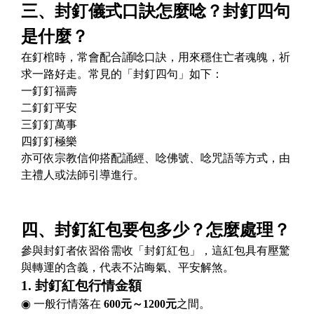
三、封釘儀式口訣怎麼唸？封釘四句
是什麼？
在釘棺時，常會配合誦唸口訣，用來穩住亡者魂魄，祈
求一路好走。常見的「封釘四句」如下：
一釘釘福壽
二釘釘平安
三釘釘萬事
四釘釘極樂
亦可依宗教信仰搭配誦經、唸佛號、唸咒語等方式，由
主禮人或法師引導進行。
四、封釘紅包要包多少？怎麼處理？
參與封釘者依習俗需收「封釘紅包」，這紅包具有壓驚
與轉運的含義，代表不沾晦氣、平安解煞。
1.
封釘紅包行情金額
◉ 一般行情落在
600元～1200元
之間。