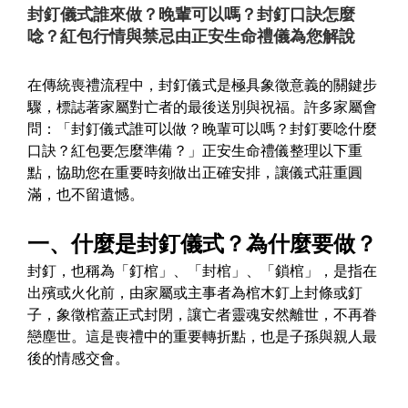
封釘儀式誰來做？晚輩可以嗎？封釘口訣怎麼
唸？紅包行情與禁忌由正安生命禮儀為您解說
在傳統喪禮流程中，封釘儀式是極具象徵意義的關鍵步
驟，標誌著家屬對亡者的最後送別與祝福。許多家屬會
問：「封釘儀式誰可以做？晚輩可以嗎？封釘要唸什麼
口訣？紅包要怎麼準備？」正安生命禮儀整理以下重
點，協助您在重要時刻做出正確安排，讓儀式莊重圓
滿，也不留遺憾。
一、什麼是封釘儀式？為什麼要做？
封釘，也稱為「釘棺」、「封棺」、「鎖棺」，是指在
出殯或火化前，由家屬或主事者為棺木釘上封條或釘
子，象徵棺蓋正式封閉，讓亡者靈魂安然離世，不再眷
戀塵世。這是喪禮中的重要轉折點，也是子孫與親人最
後的情感交會。